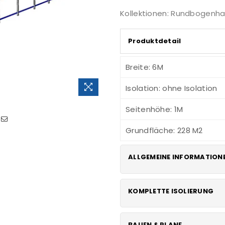
Kollektionen:
Rundbogenhal
Produktdetail
Breite: 6M
Isolation: ohne Isolation
Seitenhöhe: 1M
Grundfläche: 228 M2
ALLGEMEINE INFORMATION
Klicken
KOMPLETTE ISOLIERUNG
Dieses Modell wird h
Unterkunft und all
Schicht: Erste Lage P
BAUEN § PLANE