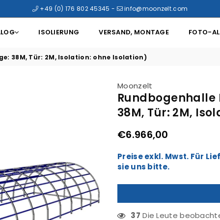
+49 (0) 176 802 45345
-
info@moonzelt.com
ALOG
ISOLIERUNG
VERSAND, MONTAGE
FOTO-A
e: 38M, Tür: 2M, Isolation: ohne Isolation)
Moonzelt
Rundbogenhalle El
38M, Tür: 2M, Isol
€6.966,00
Normaler
Preis
Preise exkl. Mwst. Für L
sie uns bitte.
37
Die Leute beobachte