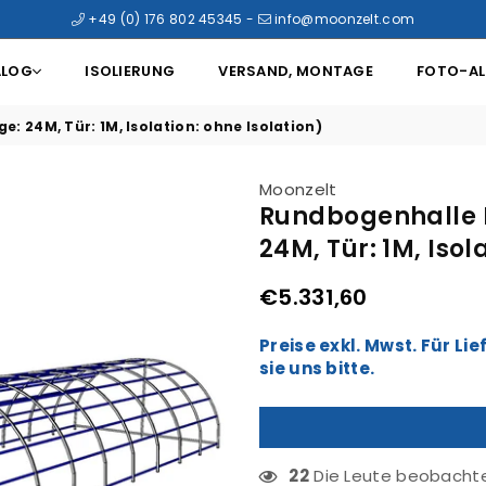
+49 (0) 176 802 45345
-
info@moonzelt.com
ALOG
ISOLIERUNG
VERSAND, MONTAGE
FOTO-A
e: 24M, Tür: 1M, Isolation: ohne Isolation)
Moonzelt
Rundbogenhalle El
24M, Tür: 1M, Isol
€5.331,60
Normaler
Preis
Preise exkl. Mwst. Für L
sie uns bitte.
22
Die Leute beobachten