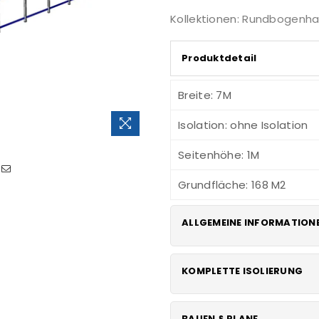
Kollektionen:
Rundbogenhal
Produktdetail
Breite: 7M
Isolation: ohne Isolation
Seitenhöhe: 1M
Grundfläche: 168 M2
ALLGEMEINE INFORMATION
Klicken
KOMPLETTE ISOLIERUNG
Dieses Modell wird h
Unterkunft und all
Schicht: Erste Lage P
BAUEN § PLANE