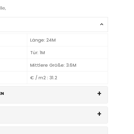
le
,
Länge: 24M
Tür: 1M
Mittlere Größe: 3.6M
€ / m2 : 31.2
EN
Sie für Isolierungsdetails
auptsächlich für Geflügel, Lager, Werkstatt,
gemeine Zwecke verwendet.
lane,