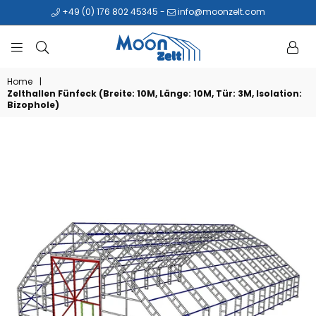
+49 (0) 176 802 45345
-
info@moonzelt.com
MOONZELT
Home
|
Zelthallen Fünfeck (Breite: 10M, Länge: 10M, Tür: 3M, Isolation:
Bizophole)