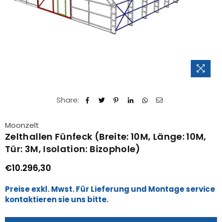
Share:
Moonzelt
Zelthallen Fünfeck (Breite: 10M, Länge: 10M,
Tür: 3M, Isolation: Bizophole)
€10.296,30
Normaler
Preis
Preise exkl. Mwst. Für Lieferung und Montage service
kontaktieren sie uns bitte.