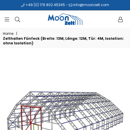
+49 (0) 176 802 45345
-
info@moonzelt.com
MOONZELT
Home
|
Zelthallen Fünfeck (Breite: 13M, Länge: 12M, Tür: 4M, Isolation:
ohne Isolation)